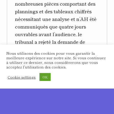
nombreuses pièces comportant des
plannings et des tableaux chiffrés
nécessitant une analyse et n’AH été
communiqués que quatre jours
ouvrables avant l’audience, le
tribunal a rejeté la demande de
renvoi qui n’apparaissait pas
Nous utilisons des cookies pour vous garantir la
dilatoire sans pour autant autoriser
meilleure expérience sur notre site. Si vous continuez
à utiliser ce dernier, nous considérerons que vous
le dépôt de notes pendant le cours
acceptez l'utilisation des cookies.
du délibéré, puis a refusé d’examiner
Cookie settings
OK
la note qui lui était adressée en
MENU
cours de délibéré, alors que la
clôture des débats n’intervenait
qu’au prononcé du jugement. Dans
ces conditions, le principe de la