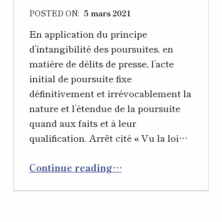
POSTED ON:
5 mars 2021
En application du principe
d’intangibilité des poursuites, en
matière de délits de presse, l’acte
initial de poursuite fixe
définitivement et irrévocablement la
nature et l’étendue de la poursuite
quand aux faits et à leur
qualification. Arrêt cité « Vu la loi…
“Cour d’appel de PARIS, Pôle 7 – Chambre 4, 16 septembre 2020”
Continue reading
…